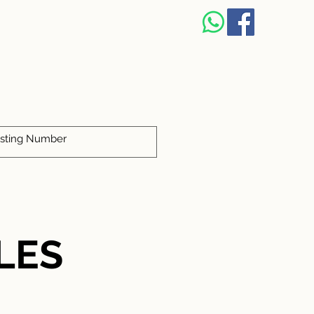
S
LES