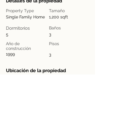
Detalles de la propiedad
Property Type
Tamaño
Single Family Home
1,200 sqft
Dormitorios
Baños
5
3
Año de
Pisos
construcción
1999
3
Ubicación de la propiedad
500 Terry A Francois Blvd, San Francisco,
CA 94158, USA